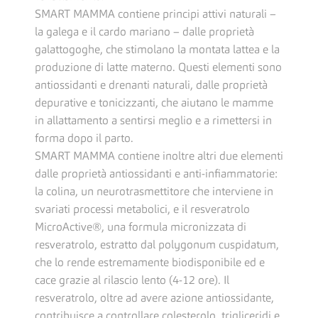
SMART MAMMA contiene principi attivi naturali –
la galega e il cardo mariano – dalle proprietà
galattogoghe, che stimolano la montata lattea e la
produzione di latte materno. Questi elementi sono
antiossidanti e drenanti naturali, dalle proprietà
depurative e tonicizzanti, che aiutano le mamme
in allattamento a sentirsi meglio e a rimettersi in
forma dopo il parto.
SMART MAMMA contiene inoltre altri due elementi
dalle proprietà antiossidanti e anti-infiammatorie:
la colina, un neurotrasmettitore che interviene in
svariati processi metabolici, e il resveratrolo
MicroActive®, una formula micronizzata di
resveratrolo, estratto dal polygonum cuspidatum,
che lo rende estremamente biodisponibile ed e
cace grazie al rilascio lento (4-12 ore). Il
resveratrolo, oltre ad avere azione antiossidante,
contribuisce a controllare colesterolo, trigliceridi e